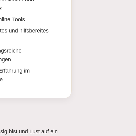
z
line-Tools
tes und hilfsbereites
gsreiche
ungen
Erfahrung im
ce
ig bist und Lust auf ein