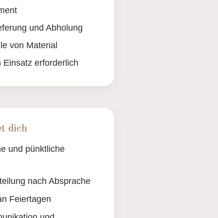
pment
ieferung und Abholung
le von Material
 Einsatz erforderlich
t dich
che und pünktliche
nteilung nach Absprache
an Feiertagen
unikation und