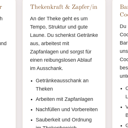
r
Thekenkraft & Zapfer/in
Ba
Coc
ah
An der Theke geht es um
Du 
Tempo, Struktur und gute
Coc
Laune. Du schenkst Getränke
Bar
und
aus, arbeitest mit
uns
Zapfanlagen und sorgst für
Coc
einen reibungslosen Ablauf
bes
im Ausschank.
unt
Getränkeausschank an
C
Theken
L
Arbeiten mit Zapfanlagen
V
Nachfüllen und Vorbereiten
B
Sauberkeit und Ordnung