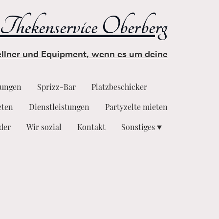
Thekenservice Oberberg
Kellner und Equipment, wenn es um deine
tungen
Sprizz-Bar
Platzbeschicker
eten
Dienstleistungen
Partyzelte mieten
lder
Wir sozial
Kontakt
Sonstiges