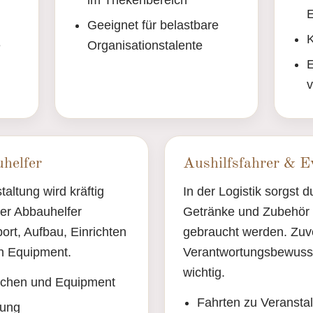
im Thekenbereich
Geeignet für belastbare
K
e
Organisationstalente
E
v
helfer
Aushilfsfahrer & Ev
altung wird kräftig
In der Logistik sorgst d
er Abbauhelfer
Getränke und Zubehör 
ort, Aufbau, Einrichten
gebraucht werden. Zuve
n Equipment.
Verantwortungsbewusst
wichtig.
schen und Equipment
Fahrten zu Veransta
tung