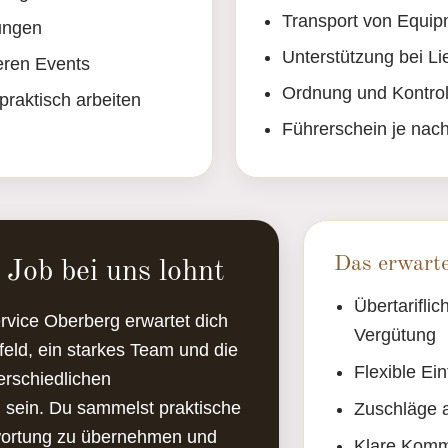
Transport von Equi
ungen
Unterstützung bei L
eren Events
Ordnung und Kontrol
 praktisch arbeiten
Führerschein je nach
Das erwarte
Job bei uns lohnt
Übertarifli
rvice Oberberg erwartet dich
Vergütung
feld, ein starkes Team und die
Flexible Ei
erschiedlichen
 sein. Du sammelst praktische
Zuschläge 
twortung zu übernehmen und
Klare Komm