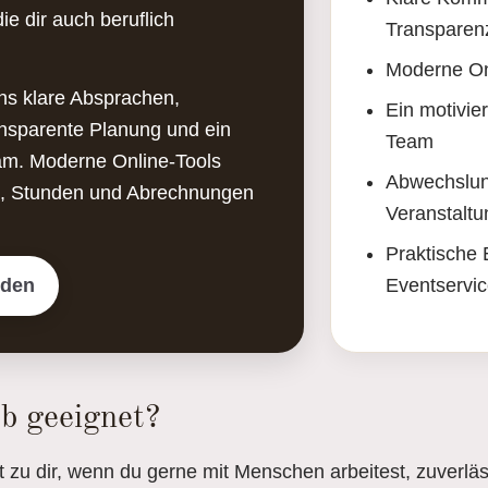
ie dir auch beruflich
Transparen
Moderne On
ns klare Absprachen,
Ein motivier
ansparente Planung und ein
Team
eam. Moderne Online-Tools
Abwechslun
ze, Stunden und Abrechnungen
Veranstalt
Praktische 
nden
Eventservi
ob geeignet?
 zu dir, wenn du gerne mit Menschen arbeitest, zuverläss