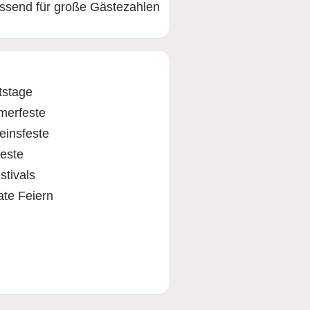
ssend für große Gästezahlen
tstage
merfeste
einsfeste
feste
stivals
ate Feiern