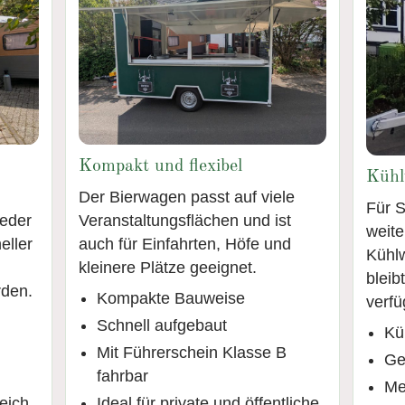
Kompakt und flexibel
Kühl
Der Bierwagen passt auf viele
Für S
jeder
Veranstaltungsflächen und ist
weite
eller
auch für Einfahrten, Höfe und
Kühl
kleinere Plätze geeignet.
bleib
rden.
Kompakte Bauweise
verfü
Schnell aufgebaut
Kü
Mit Führerschein Klasse B
Ge
fahrbar
Me
eich
Ideal für private und öffentliche