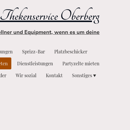
Thekenservice Oberberg
Kellner und Equipment, wenn es um deine
tungen
Sprizz-Bar
Platzbeschicker
eten
Dienstleistungen
Partyzelte mieten
lder
Wir sozial
Kontakt
Sonstiges