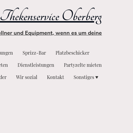
Thekenservice Oberberg
Kellner und Equipment, wenn es um deine
tungen
Sprizz-Bar
Platzbeschicker
eten
Dienstleistungen
Partyzelte mieten
lder
Wir sozial
Kontakt
Sonstiges