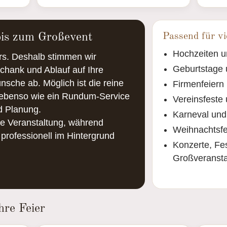
bis zum Großevent
Passend für vi
Hochzeiten 
rs. Deshalb stimmen wir
Geburtstage 
chank und Ablauf auf Ihre
sche ab. Möglich ist die reine
Firmenfeiern
ebenso wie ein Rundum-Service
Vereinsfeste
d Planung.
Karneval und
re Veranstaltung, während
Weihnachtsfe
 professionell im Hintergrund
Konzerte, Fes
Großveransta
hre Feier