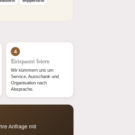
Waldbröl
Wipperfürth
4
Entspannt feiern
Wir kümmern uns um
Service, Ausschank und
Organisation nach
Absprache.
hre Anfrage mit