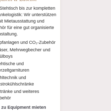
tehtisch bis zur kompletten
nkelogistik: Wir unterstützen
it Mietausstattung und
ör für eine gut organisierte
staltung.
pfanlagen und CO₂-Zubehör
äser, Mehrwegbecher und
ülboys
ehtische und
erzeltgarnituren
hltechnik und
strokühlschränke
tränke und weiteres
behör
 zu Equipment mieten