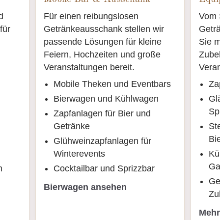
d
Für einen reibungslosen
Vom S
für
Getränkeausschank stellen wir
Geträ
passende Lösungen für kleine
Sie m
Feiern, Hochzeiten und große
Zubeh
Veranstaltungen bereit.
Veran
Mobile Theken und Eventbars
Za
Bierwagen und Kühlwagen
Gl
Sp
Zapfanlagen für Bier und
Getränke
St
Bi
Glühweinzapfanlagen für
Winterevents
Kü
Ga
h
Cocktailbar und Sprizzbar
Ge
Bierwagen ansehen
Zu
Mehr