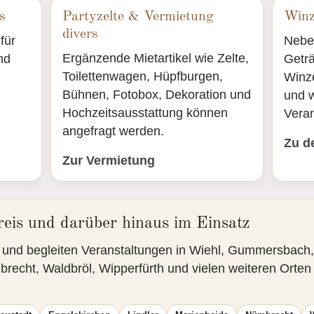
s
Partyzelte & Vermietung
Winz
divers
für
Nebe
Ergänzende Mietartikel wie Zelte,
nd
Getr
Toilettenwagen, Hüpfburgen,
Winz
Bühnen, Fotobox, Dekoration und
und w
Hochzeitsausstattung können
Veran
angefragt werden.
Zu d
Zur Vermietung
eis und darüber hinaus im Einsatz
lt und begleiten Veranstaltungen in Wiehl, Gummersbach
brecht, Waldbröl, Wipperfürth und vielen weiteren Orte