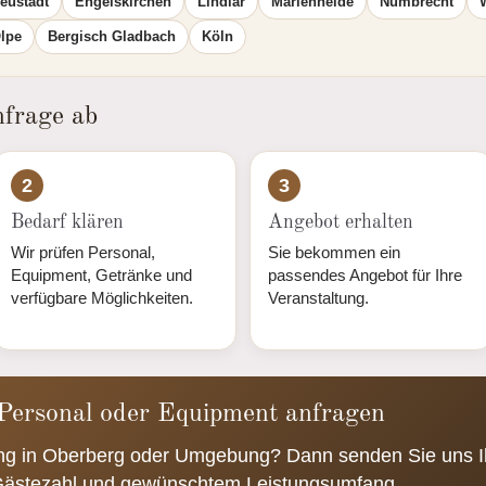
eustadt
Engelskirchen
Lindlar
Marienheide
Nümbrecht
lpe
Bergisch Gladbach
Köln
nfrage ab
2
3
Bedarf klären
Angebot erhalten
Wir prüfen Personal,
Sie bekommen ein
Equipment, Getränke und
passendes Angebot für Ihre
verfügbare Möglichkeiten.
Veranstaltung.
 Personal oder Equipment anfragen
ung in Oberberg oder Umgebung? Dann senden Sie uns I
 Gästezahl und gewünschtem Leistungsumfang.