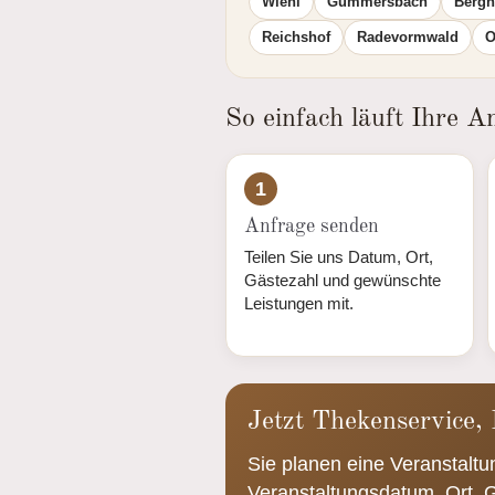
Wiehl
Gummersbach
Bergn
Reichshof
Radevormwald
O
So einfach läuft Ihre A
1
Anfrage senden
Teilen Sie uns Datum, Ort,
Gästezahl und gewünschte
Leistungen mit.
Jetzt Thekenservice,
Sie planen eine Veranstalt
Veranstaltungsdatum, Ort,