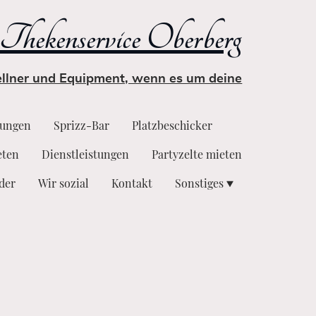
Thekenservice Oberberg
Kellner und Equipment, wenn es um deine
tungen
Sprizz-Bar
Platzbeschicker
eten
Dienstleistungen
Partyzelte mieten
lder
Wir sozial
Kontakt
Sonstiges