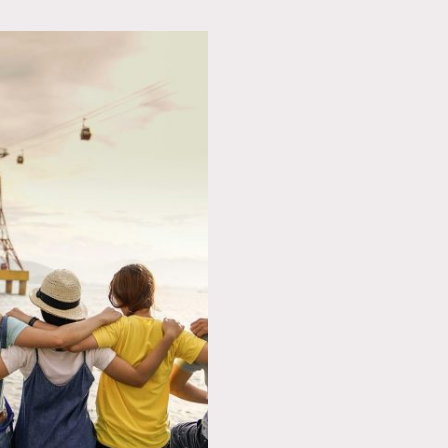
Wir engagiere
Gemeinschaft
Gemeinsam stärken wir Wieh
Erfahren Sie, wie Brosien
Thekenservice GbR durch 
Gemeinschaft unterstützt
Vereine fördert nicht nur s
Aktivitäten, sondern trägt
sozialen Bindungen in Wie
glauben daran, dass jeder 
Unterstützung unserer N
beiträgt, ein besseres und
alle zu schaffen. Ob durch
veranstalten, oder durch 
Sportteams und kulturellen