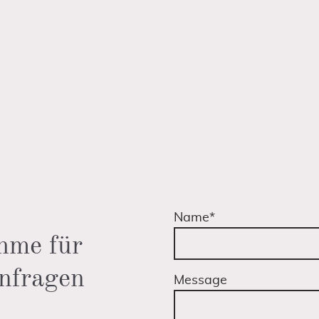
Name
*
hme für
nfragen
Message